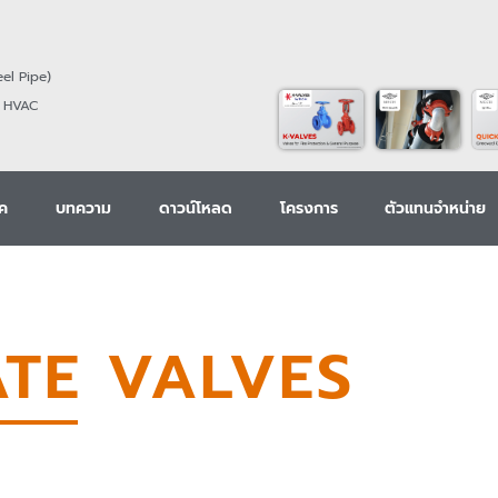
eel
Pipe)
 HVAC
ิค
บทความ
ดาวน์โหลด
โครงการ
ตัวแทนจำหน่าย
TE VALVES