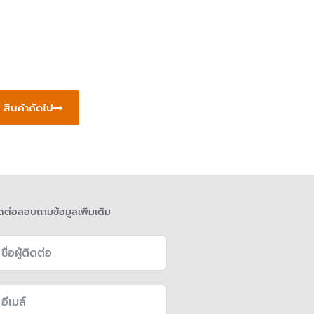
สินค้าถัดไป
ดต่อสอบถามข้อมูลเพิ่มเติม