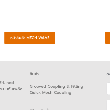
หน้าสินค้า MECH VALVE
สินค้า
ติ
(PE-Lined
Grooved Coupling & Fitting
ระบบดับเพลิง
Quick Mech Coupling