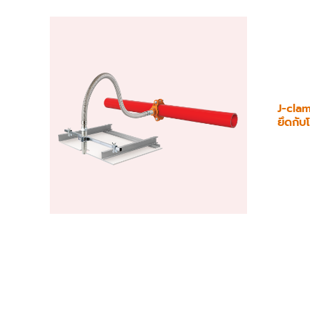
J-cla
ยึดกั