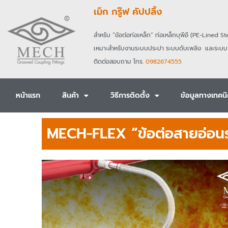
Skip
เม็ก กรู๊ฟ คัปปลิ้ง
to
content
สำหรับ
“ข้อต่อท่อเหล็ก” ท่อเหล็กบุพีอี (
PE-Lined St
เหมาะสำหรับงานระบบประปา
ระบบดับเพลิง
และระบบ
ติดต่อสอบถาม โทร.
0982674555
หน้าแรก
สินค้า
วิธีการติดตั้ง
ข้อมูลทางเทคน
MECH-FLEX “ข้อต่อสายอ่อนร