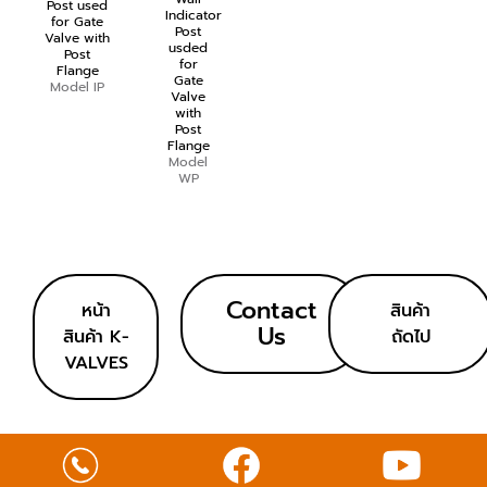
Post used
Indicator
for Gate
Post
Valve with
usded
Post
for
Flange
Gate
Model IP
Valve
with
Post
Flange
Model
WP
Contact
หน้า
สินค้า
Us
สินค้า K-
ถัดไป
VALVES