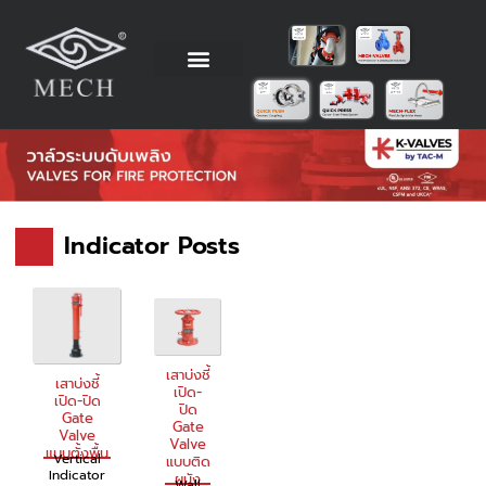
Skip
to
content
วิธีการติดตั้ง
ข้อมูลทางเทคนิค
ตัวแทนจำหน่าย
โรงงานผู้ผลิต
Indicator Posts
เสาบ่งชี้
เสาบ่งชี้
เปิด-
เปิด-ปิด
ปิด
Gate
Gate
Valve
Valve
แบบตั้งพื้น
Vertical
แบบติด
Indicator
ผนัง
Wall